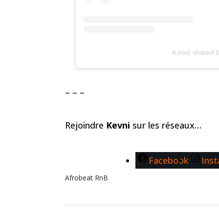
A post shared 
– – –
Rejoindre
Kevni
sur les réseaux…
Facebook
Ins
Afrobeat
RnB