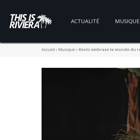
ACTUALITÉ
MUSIQUE
Accueil
»
Musique
»
Kevni embrase le monde du r