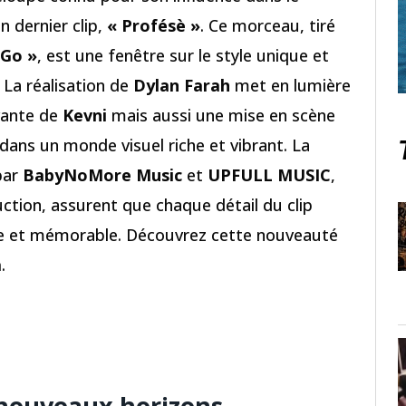
n dernier clip,
« Profésè »
. Ce morceau, tiré
 Go »
, est une fenêtre sur le style unique et
. La réalisation de
Dylan Farah
met en lumière
vante de
Kevni
mais aussi une mise en scène
dans un monde visuel riche et vibrant. La
par
BabyNoMore Music
et
UPFULL MUSIC
,
uction, assurent que chaque détail du clip
ve et mémorable. Découvrez cette nouveauté
a
.
 nouveaux horizons
.