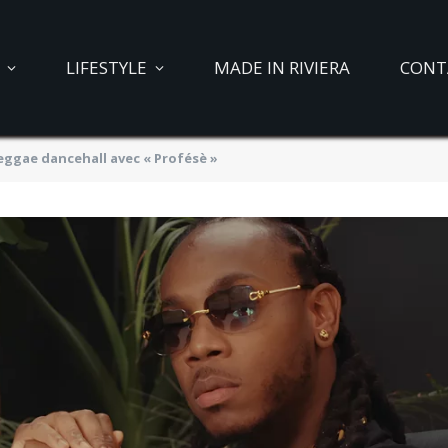
LIFESTYLE
MADE IN RIVIERA
CONT
eggae dancehall avec « Profésè »