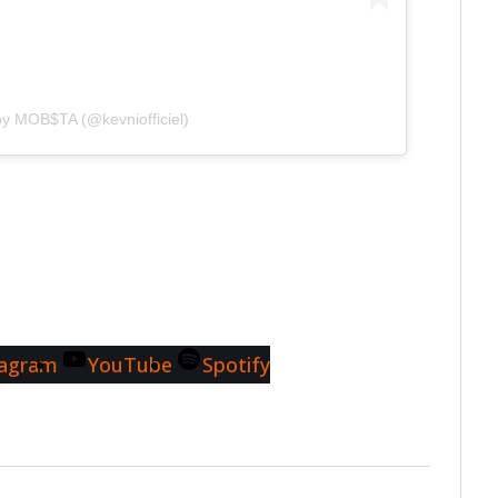
by MOB$TA (@kevniofficiel)
tagram
YouTube
Spotify