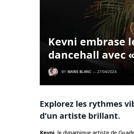
Kevni embrase 
dancehall avec «
BY
MARIE BLANC
27/04/2024
Explorez les rythmes vi
d’un artiste brillant.
Kevni
, le dynamique artiste de Guad