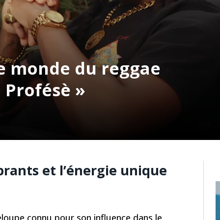
le monde du reggae
 Profésè »
brants et l’énergie unique
eloupe connu pour son influence dans le