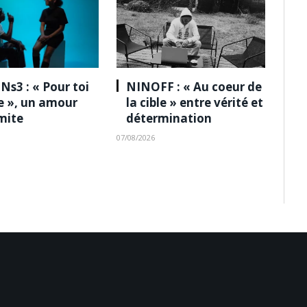
Ns3 : « Pour toi
NINOFF : « Au coeur de
le », un amour
la cible » entre vérité et
imite
détermination
07/08/2026