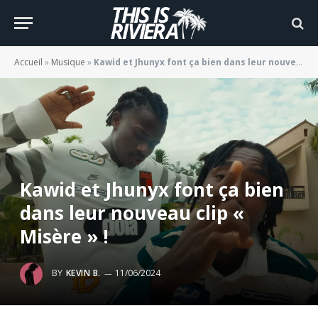
Accueil
»
Musique
»
Kawid et Jhunyx font ça bien dans leur nouveau clip « Misère » !
Kawid et Jhunyx font ça bien
dans leur nouveau clip «
Misère » !
BY
KEVIN B.
11/06/2024