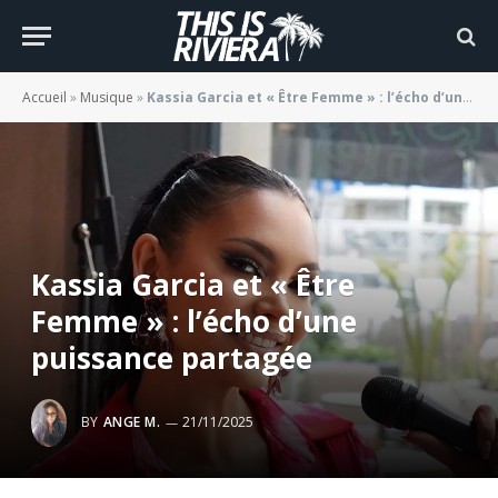
Accueil
»
Musique
»
Kassia Garcia et « Être Femme » : l’écho d’une puissance partagée
Kassia Garcia et « Être
Femme » : l’écho d’une
puissance partagée
BY
ANGE M.
21/11/2025