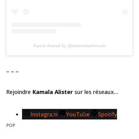
A post shared by @weareslashmusic
– – –
Rejoindre
Kamala Alister
sur les réseaux…
Instagram
YouTube
Spotify
POP