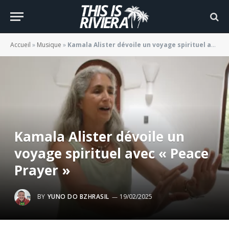
Accueil
»
Musique
»
Kamala Alister dévoile un voyage spirituel avec « Peace Prayer »
Kamala Alister dévoile un
voyage spirituel avec « Peace
Prayer »
BY
YUNO DO BZHRASIL
19/02/2025