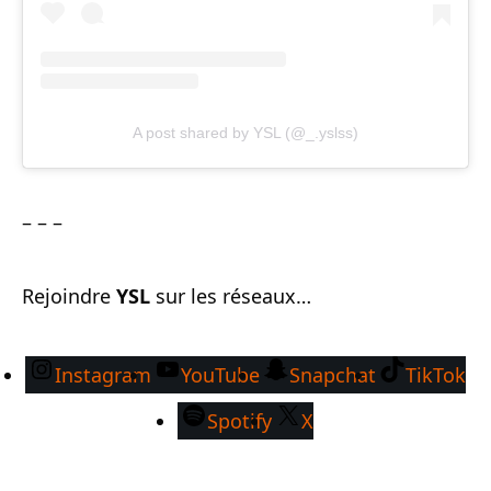
A post shared by YSL (@_.yslss)
– – –
Rejoindre
YSL
sur les réseaux…
Instagram
YouTube
Snapchat
TikTok
Spotify
X