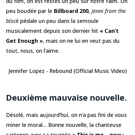
du film, on est restés un peu sur notre faim. Un
peu boudée par le
Billboard 200
,
Jenni from the
block
pédale un peu dans la semoule
musicalement depuis son dernier hit
« Can’t
Get Enough »
, mais on ne lui en veut pas du
tout, nous, on l’aime.
Jennifer Lopez - Rebound (Official Music Video)
Deuxième mauvaise nouvelle.
Désolé, mais aujourd’hui, on n’a pas fini de vous
miner le moral… Bonne nouvelle, la chanteuse
cartonne avec sa tournée
« This is me… now :