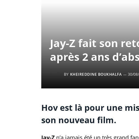
Jay-Z fait son re
après 2 ans d’ab
BY
KHEIREDDINE BOUKHALFA
30/08
Hov est là pour une mi
son nouveau film.
Jay-Z
n’a jamais été un très grand fan