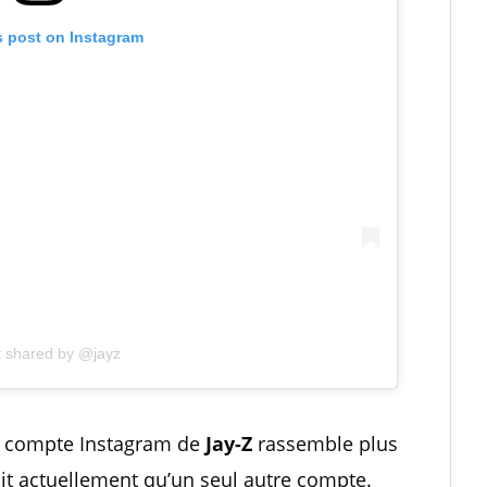
s post on Instagram
t shared by @jayz
 le compte Instagram de
Jay-Z
rassemble plus
suit actuellement qu’un seul autre compte.