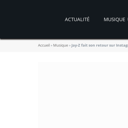
ACTUALITÉ
MUSIQUE
Accueil
»
Musique
»
Jay-Z fait son retour sur Inst