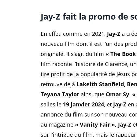
Jay-Z fait la promo de 
En effet, comme en 2021,
Jay-Z
a cré
nouveau film dont il est l’un des pro
originale. Il s’agit du film
« The Book 
film raconte l’histoire de Clarence, u
tire profit de la popularité de Jésus 
retrouve déjà
Lakeith Stanfield, B
Teyana Taylor
ainsi que
Omar Sy
.
«
salles le
19 janvier 2024
, et
Jay-Z
en a
annonce du film sur son nouveau co
au magazine
« Vanity Fair », Jay-Z
e
sur l’intrigue du film, mais le rappe