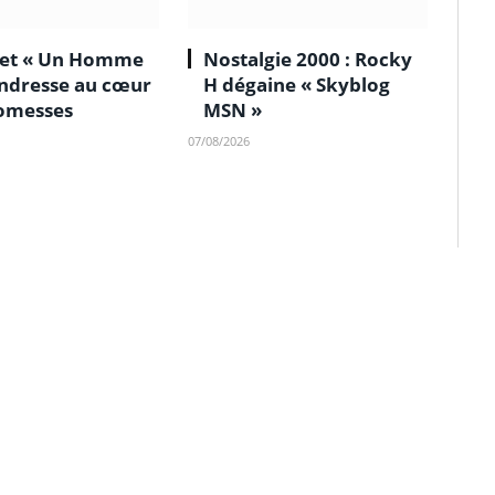
 et « Un Homme
Nostalgie 2000 : Rocky
tendresse au cœur
H dégaine « Skyblog
omesses
MSN »
07/08/2026