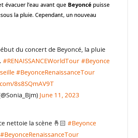
 et évacuer l’eau avant que
Beyoncé
puisse
sous la pluie. Cependant, un nouveau
ébut du concert de Beyoncé, la pluie
.
#RENAISSANCEWorldTour
#Beyonce
eille
#BeyonceRenaissanceTour
er.com/8s8SQmAV9T
(@Sonia_Bjm)
June 11, 2023
e nettoie la scène 🤞🏻
#Beyonce
#BeyonceRenaissanceTour