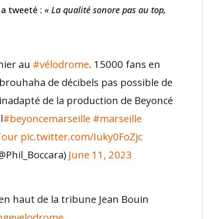
a tweeté :
« La qualité sonore pas au top,
hier au
#vélodrome
. 15000 fans en
 brouhaha de décibels pas possible de
h inadapté de la production de Beyoncé
l
#beyoncemarseille
#marseille
Tour
pic.twitter.com/Iuky0FoZjc
(@Phil_Boccara)
June 11, 2023
en haut de la tribune Jean Bouin
ngevelodrome