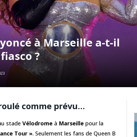
yoncé à Marseille a-t-il
fiasco ?
023
déroulé comme prévu…
 au stade
Vélodrome
à
Marseille
pour la
sance Tour »
. Seulement les fans de Queen B