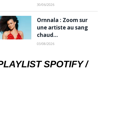
30/06/2026
Ornnala : Zoom sur
une artiste au sang
chaud…
03/08/2026
PLAYLIST SPOTIFY /