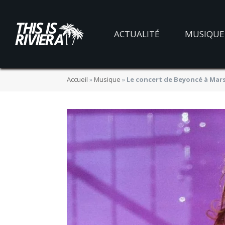
ACTUALITÉ
MUSIQUE
Accueil
»
Musique
»
Le concert de Beyoncé à Marse