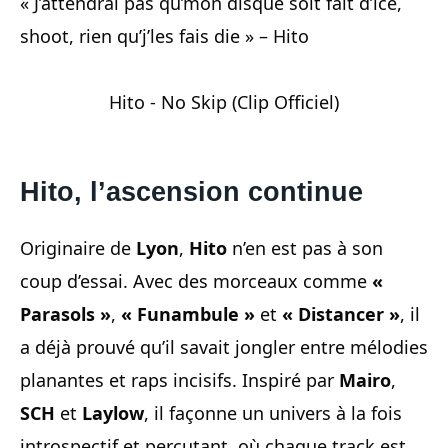
« J’attendrai pas qu’mon disque soit fait d’ice,
shoot, rien qu’j’les fais die » – Hito
Hito - No Skip (Clip Officiel)
Hito, l’ascension continue
Originaire de
Lyon
,
Hito
n’en est pas à son
coup d’essai. Avec des morceaux comme
«
Parasols »
,
« Funambule »
et
« Distancer »
, il
a déjà prouvé qu’il savait jongler entre mélodies
planantes et raps incisifs. Inspiré par
Mairo
,
SCH
et
Laylow
, il façonne un univers à la fois
introspectif et percutant, où chaque track est