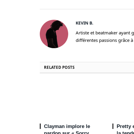
KEVIN B.
Artiste et beatmaker ayant gr
différentes passions grâce à 
RELATED
POSTS
Clayman implore le
Pretty
pardon sur « Sorry
la ten