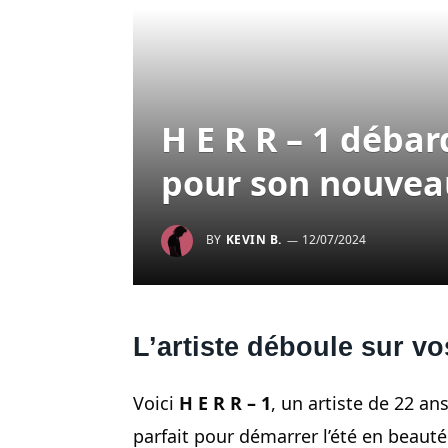
H E R R – 1 débar
pour son nouveau
BY
KEVIN B.
12/07/2024
L’artiste déboule sur vo
Voici
H E R R – 1
, un artiste de 22 an
parfait pour démarrer l’été en beaut