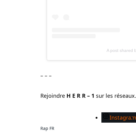
A post shared 
– – –
Rejoindre
H E R R – 1
sur les réseau
Instagra
Rap FR