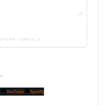
by H E R R – 1 (@h.e.r.r_1)
x…
m
YouTube
Spotify