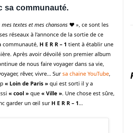
ec sa communauté.
us mes textes et mes chansons
❤️
»
, ce sont les
 ses réseaux à l’annonce de la sortie de ce
 sa communauté,
H E R R – 1
tient à établir une
nière. Après avoir dévoilé son premier album
ntinue de nous faire voyager dans sa vie,
voyager, rêver, vivre… Sur
sa chaine YouTube
,
ip
« Loin de Paris »
qui est sorti il y a
ussi
« cool »
que
« Ville »
. Une chose est sûre,
nc garder un œil sur
H E R R – 1
…