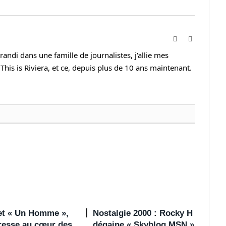
Website
Instagram
andi dans une famille de journalistes, j'allie mes
This is Riviera, et ce, depuis plus de 10 ans maintenant.
 et « Un Homme »,
Nostalgie 2000 : Rocky H
dresse au cœur des
dégaine « Skyblog MSN »