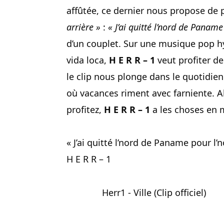
affûtée, ce dernier nous propose de 
arrière »
:
« J’ai quitté l’nord de Paname
d’un couplet. Sur une musique pop hyp
vida loca,
H E R R – 1
veut profiter de
le clip nous plonge dans le quotidien d
où vacances riment avec farniente. A
profitez,
H E R R – 1
a les choses en 
« J’ai quitté l’nord de Paname pour l’
H E R R – 1
Herr1 - Ville (Clip officiel)