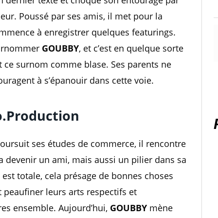
son dernier texte et choque son entourage par
eur. Poussé par ses amis, il met pour la
ommence à enregistrer quelques featurings.
 surnommer
GOUBBY
, et c’est en quelque sorte
it ce surnom comme blase. Ses parents ne
ouragent à s’épanouir dans cette voie.
o.Production
poursuit ses études de commerce, il rencontre
a devenir un ami, mais aussi un pilier dans sa
ux est totale, cela présage de bonnes choses
 peaufiner leurs arts respectifs et
res ensemble. Aujourd’hui,
GOUBBY
mène