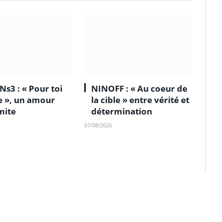
Ns3 : « Pour toi
NINOFF : « Au coeur de
le », un amour
la cible » entre vérité et
mite
détermination
07/08/2026