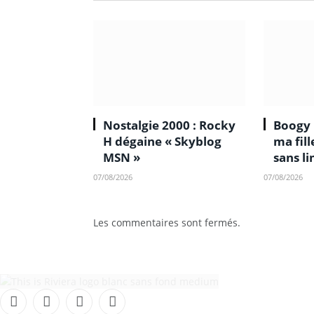
Nostalgie 2000 : Rocky
Boogy 
H dégaine « Skyblog
ma fil
MSN »
sans li
07/08/2026
07/08/2026
Les commentaires sont fermés.
Facebook
Instagram
TikTok
YouTube