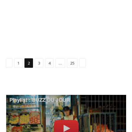
Précédent
Suivant
1
2
3
4
…
25