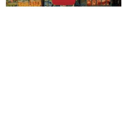
TOP ARTISTES ⬆ /
LVR66 dévoile « RETOUR AUX
SOURCES », un hommage
vibrant au rap d’hier
30/06/2026
Aya Nakamura : histoire
complète de ses relations
amoureuses et de ses couples
04/06/2026