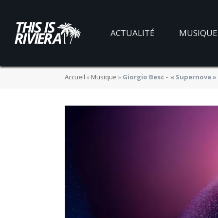
ACTUALITÉ
MUSIQUE
Accueil
»
Musique
»
Giorgio Besc – « Supernova 