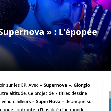
 Supernova » : L’épopée
ir sur les EP. Avec
« Supernova »
,
Giorgio
re altitude. Ce projet de 7 titres dessine
 venu d’ailleurs –
SuperNova
– débarqué sur
ctique confronté à l’hostilité d’un monde