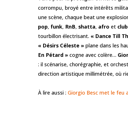
corrompu, broyé entre intérêts milit
une scène, chaque beat une explosion
pop
,
funk
,
RnB
,
shatta
,
afro
et
club
tourbillon électrisant.
« Dance Till T
« Désirs Céleste »
plane dans les ha
En Pétard »
cogne avec colère…
Gio
: il scénarise, chorégraphie, et orche
direction artistique millimétrée, où ri
À lire aussi :
Giorgio Besc met le feu 