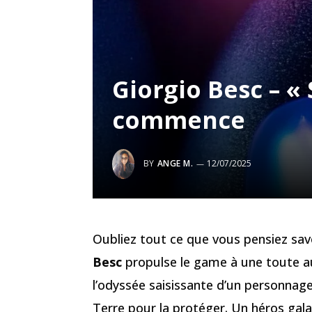
Giorgio Besc – «
commence
BY
ANGE M.
12/07/2025
Oubliez tout ce que vous pensiez savo
Besc
propulse le game à une toute aut
l’odyssée saisissante d’un personnage
Terre pour la protéger. Un héros gala