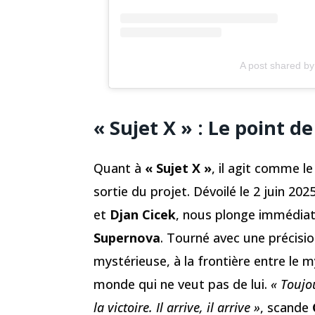
A post shared by 𝐆
« Sujet X » : Le point d
Quant à
« Sujet X »
, il agit comme l
sortie du projet. Dévoilé le 2 juin 202
et
Djan Cicek
, nous plonge immédiat
Supernova
. Tourné avec une précision
mystérieuse, à la frontière entre le m
monde qui ne veut pas de lui.
« Toujo
la victoire. Il arrive, il arrive »
, scande