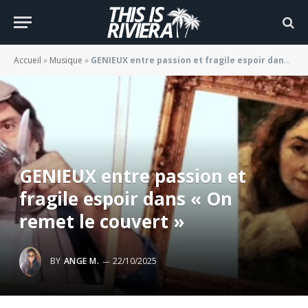
Accueil
»
Musique
»
GENIEUX entre passion et fragile espoir dans « On remet le couvert »
GENIEUX entre passion et
fragile espoir dans « On
remet le couvert »
BY
ANGE M.
22/10/2025