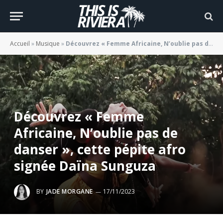
Accueil
»
Musique
»
Découvrez « Femme Africaine, N’oublie pas de danser », cette pépite afro signée Daïna Sunguza
Découvrez « Femme
Africaine, N’oublie pas de
danser », cette pépite afro
signée Daïna Sunguza
BY
JADE MORGANE
17/11/2023