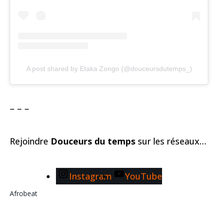
A post shared by Etaka Zongo (@douceursdutemps_)
– – –
Rejoindre
Douceurs du temps
sur les réseaux…
Instagram
YouTube
Afrobeat