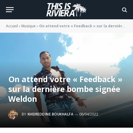
Accueil
»
Musique
»
On attend votre « Feedback » sur la dernière bombe signée Weldon
On attend votre « Feedback »
sur la dernière bombe signée
Weldon
BY
KHEIREDDINE BOUKHALFA
06/04/2022