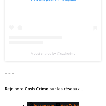
A post shared by @cashcrime
– – –
Rejoindre
Cash Crime
sur les réseaux…
Instagram
YouTube