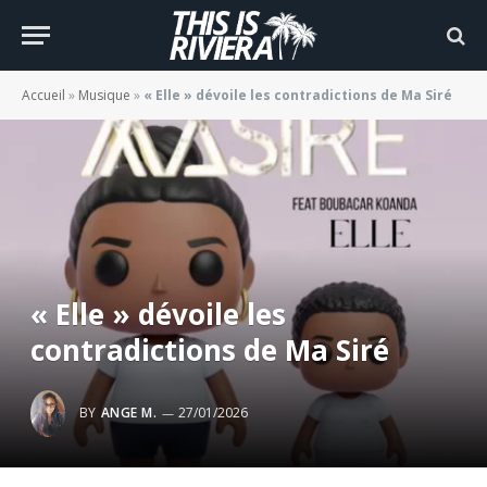
Accueil
»
Musique
»
« Elle » dévoile les contradictions de Ma Siré
« Elle » dévoile les
contradictions de Ma Siré
BY
ANGE M.
27/01/2026