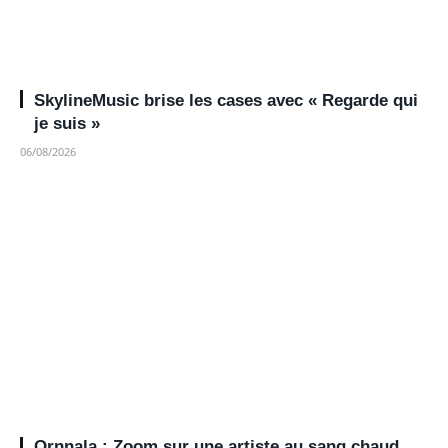
SkylineMusic brise les cases avec « Regarde qui
je suis »
06/08/2026
Ornnala : Zoom sur une artiste au sang chaud…