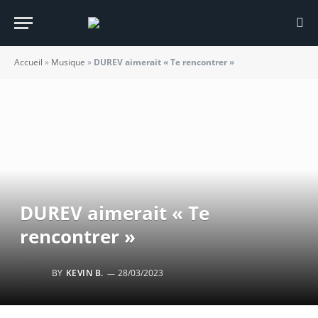
Accueil
»
Musique
»
DUREV aimerait « Te rencontrer »
DUREV aimerait « Te
rencontrer »
BY
KEVIN B.
28/03/2023