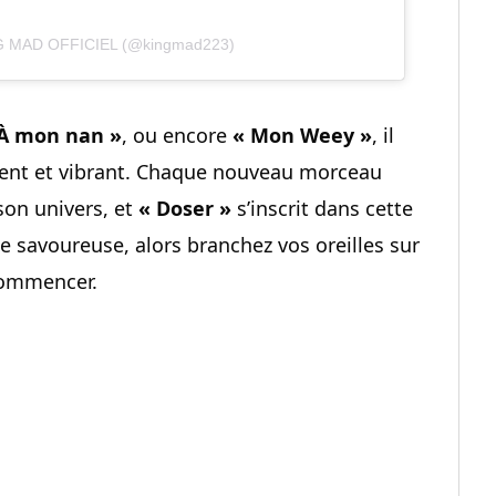
NG MAD OFFICIEL (@kingmad223)
À mon nan »
, ou encore
« Mon Weey »
, il
rent et vibrant. Chaque nouveau morceau
son univers, et
« Doser »
s’inscrit dans cette
ce savoureuse, alors branchez vos oreilles sur
 commencer.