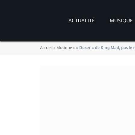
ACTUALITÉ
MUSIQUE
Accueil
»
Musique
»
« Doser » de King Mad, pas le