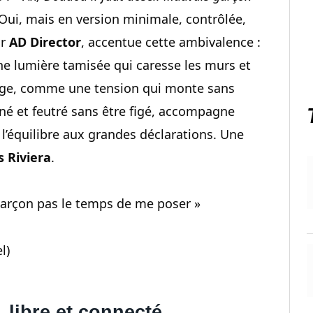
 Oui, mais en version minimale, contrôlée,
ar
AD Director
, accentue cette ambivalence :
 une lumière tamisée qui caresse les murs et
uge, comme une tension qui monte sans
igné et feutré sans être figé, accompagne
l’équilibre aux grandes déclarations. Une
s Riviera
.
garçon pas le temps de me poser »
l)
 libre et connecté