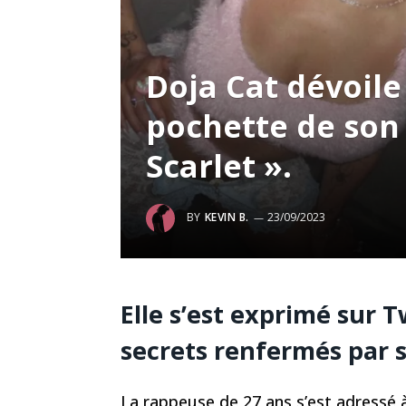
Doja Cat dévoile 
pochette de son
Scarlet ».
BY
KEVIN B.
23/09/2023
Elle s’est exprimé sur 
secrets renfermés par
La rappeuse de 27 ans s’est adressé à