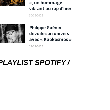
», un hommage
vibrant au rap d’hier
30/06/2026
Philippe Guénin
dévoile son univers
avec « Kaokosmos »
27/07/2026
PLAYLIST SPOTIFY /