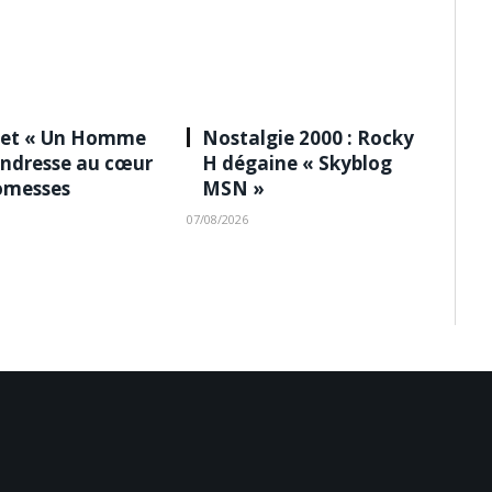
 et « Un Homme
Nostalgie 2000 : Rocky
tendresse au cœur
H dégaine « Skyblog
omesses
MSN »
07/08/2026