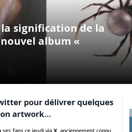
la signification de la
 nouvel album «
Twitter pour délivrer quelques
 son artwork…
 ses fans ce jeudi via
X
, anciennement connu