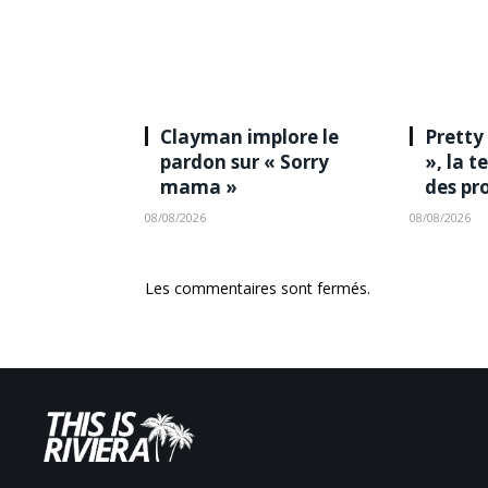
Clayman implore le
Pretty
pardon sur « Sorry
», la 
mama »
des pr
08/08/2026
08/08/2026
Les commentaires sont fermés.