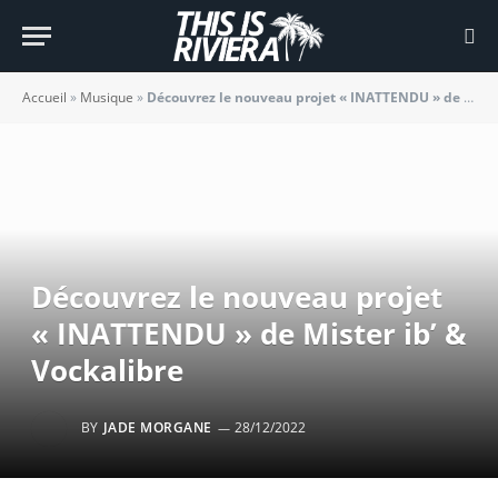
Accueil
»
Musique
»
Découvrez le nouveau projet « INATTENDU » de Mister ib’ & Vockalibre
Découvrez le nouveau projet
« INATTENDU » de Mister ib’ &
Vockalibre
BY
JADE MORGANE
28/12/2022