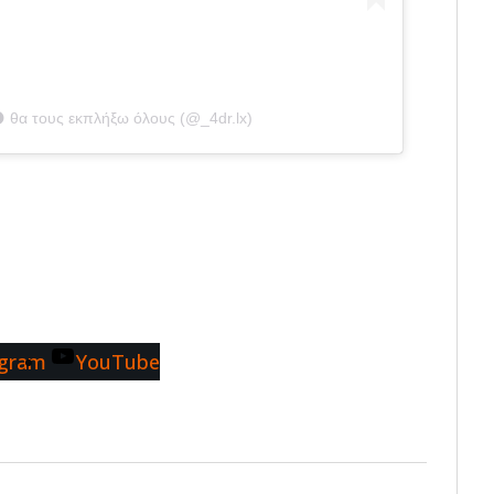
 θα τους εκπλήξω όλους (@_4dr.lx)
agram
YouTube