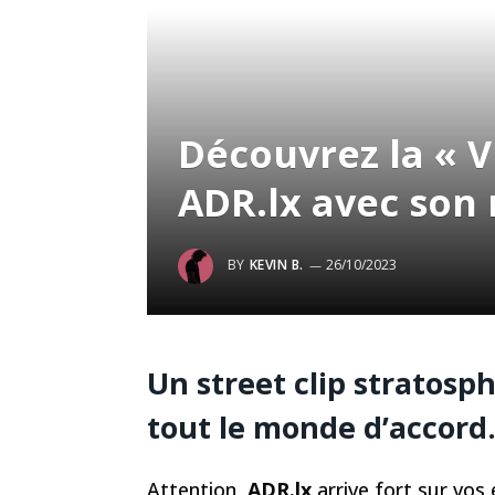
Découvrez la « V
ADR.lx avec son
BY
KEVIN B.
26/10/2023
Un street clip stratosp
tout le monde d’accord
Attention,
ADR.lx
arrive fort sur vos