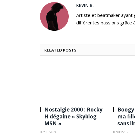
KEVIN B.
Artiste et beatmaker ayant gr
différentes passions grâce à
RELATED
POSTS
Nostalgie 2000 : Rocky
Boogy 
H dégaine « Skyblog
ma fil
MSN »
sans l
07/08/2026
07/08/2026