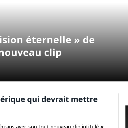
ision éternelle » de
 nouveau clip
hérique qui devrait mettre
.
 écrans avec son tout nouveau clip intitulé
«