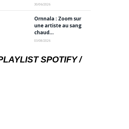
30/06/2026
Ornnala : Zoom sur
une artiste au sang
chaud…
03/08/2026
PLAYLIST SPOTIFY /