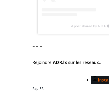
A post shared by A.D.R
– – –
Rejoindre
ADR.lx
sur les réseaux…
Inst
Rap FR