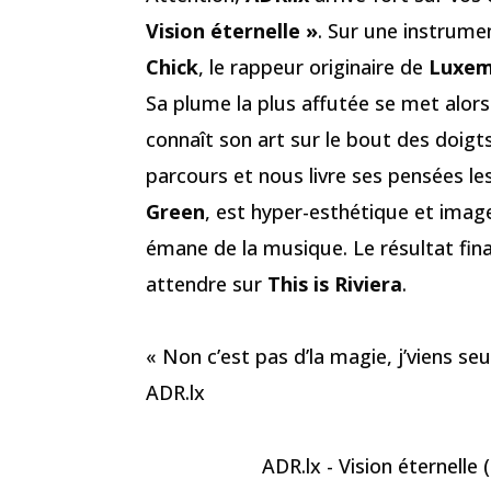
Vision éternelle »
. Sur une instrume
Chick
, le rappeur originaire de
Luxem
Sa plume la plus affutée se met alors
connaît son art sur le bout des doigts
parcours et nous livre ses pensées les 
Green
, est hyper-esthétique et ima
émane de la musique. Le résultat final
attendre sur
This is Riviera
.
« Non c’est pas d’la magie, j’viens s
ADR.lx
ADR.lx - Vision éternelle (