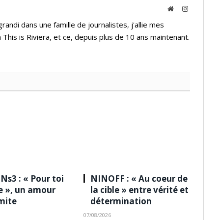
Website
Instagram
andi dans une famille de journalistes, j'allie mes
 This is Riviera, et ce, depuis plus de 10 ans maintenant.
Ns3 : « Pour toi
NINOFF : « Au coeur de
le », un amour
la cible » entre vérité et
imite
détermination
07/08/2026