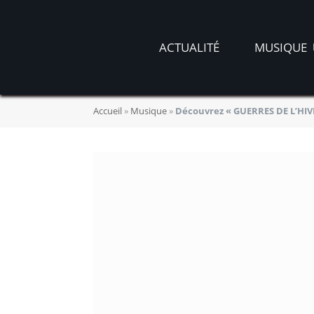
ACTUALITÉ
MUSIQUE
Accueil
»
Musique
»
Découvrez « GUERRES DE L’HIVE