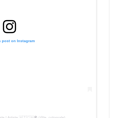
s post on Instagram
le | Artiste 🇭🇹🇨🇦🌍 (@le_colossale)