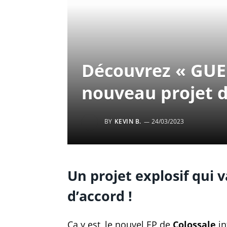
Découvrez « GUER
nouveau projet d
BY
KEVIN B.
24/03/2023
Un projet explosif qui 
d’accord !
Ça y est, le nouvel EP de
Colossale
in