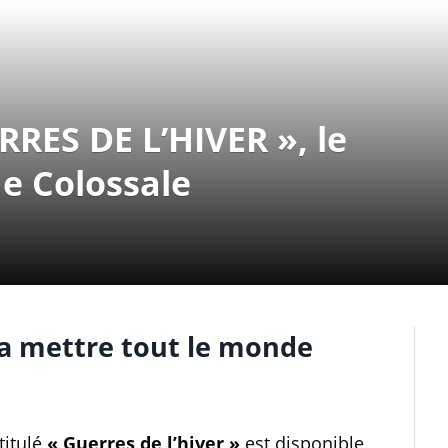
RES DE L’HIVER », le
e Colossale
va mettre tout le monde
titulé
« Guerres de l’hiver »
est disponible