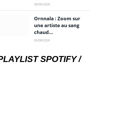
30/06/2026
Ornnala : Zoom sur
une artiste au sang
chaud…
03/08/2026
PLAYLIST SPOTIFY /