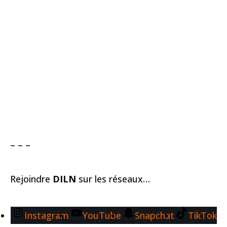
– – –
Rejoindre
DILN
sur les réseaux…
Instagram
YouTube
Snapchat
TikTok