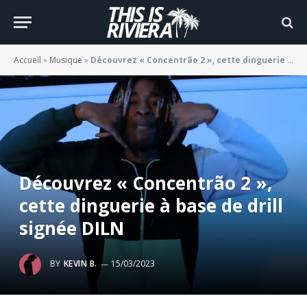
Accueil
»
Musique
»
Découvrez « Concentrão 2 », cette dinguerie à base de drill signée DILN
Découvrez « Concentrão 2 »,
cette dinguerie à base de drill
signée DILN
BY
KEVIN B.
15/03/2023