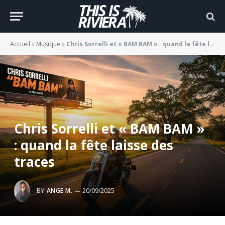
Accueil
»
Musique
»
Chris Sorrelli et « BAM BAM » : quand la fête laisse des traces
Chris Sorrelli et « BAM BAM »
: quand la fête laisse des
traces
BY
ANGE M.
20/09/2025