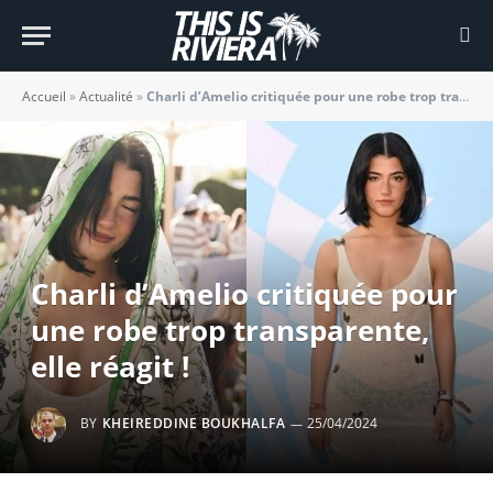
Accueil
»
Actualité
»
Charli d’Amelio critiquée pour une robe trop transparente, elle réagit !
Charli d’Amelio critiquée pour
une robe trop transparente,
elle réagit !
BY
KHEIREDDINE BOUKHALFA
25/04/2024