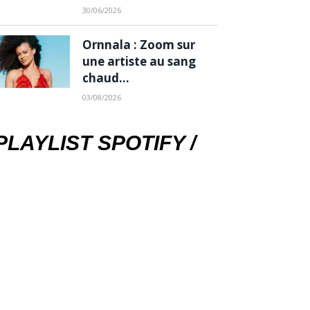
30/06/2026
Ornnala : Zoom sur
une artiste au sang
chaud…
03/08/2026
PLAYLIST SPOTIFY /