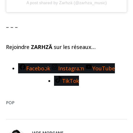
A post shared by Zarhzä (@zarhza_music)
– – –
Rejoindre
ZARHZÄ
sur les réseaux…
Facebook
Instagram
YouTube
TikTok
POP
JADE MORGANE