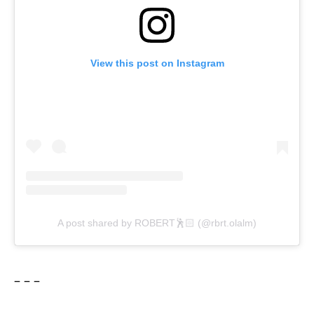
View this post on Instagram
A post shared by ROBERT🕺🏻 (@rbrt.olalm)
– – –