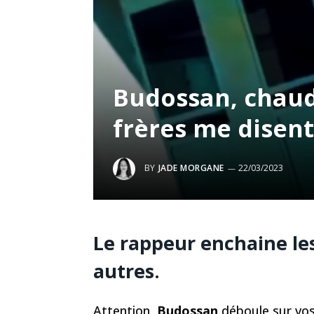
Budossan, chaud-
frères me disent
BY
JADE MORGANE
22/03/2023
Le rappeur enchaine les 
autres.
Attention,
Budossan
déboule sur vos