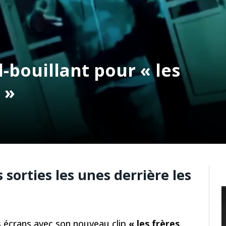
bouillant pour « les
 »
sorties les unes derrière les
 écrans avec son nouveau clip
« les frères