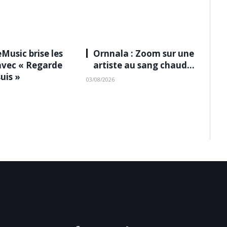
Music brise les
Ornnala : Zoom sur une
avec « Regarde
artiste au sang chaud…
suis »
03/08/2026