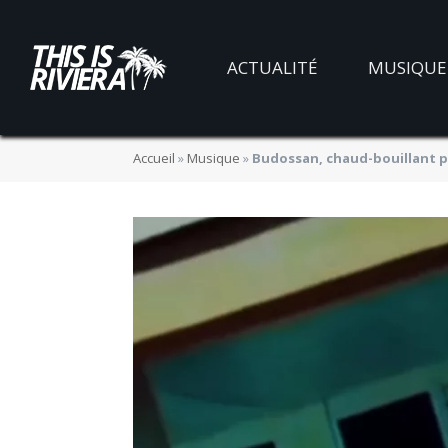
ACTUALITÉ
MUSIQUE
Accueil
»
Musique
»
Budossan, chaud-bouillant po