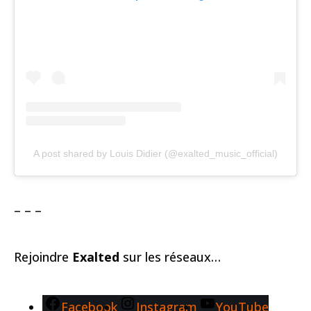
A post shared by Louis Didier (@exalted_music_official)
– – –
Rejoindre
Exalted
sur les réseaux…
Facebook
Instagram
YouTube