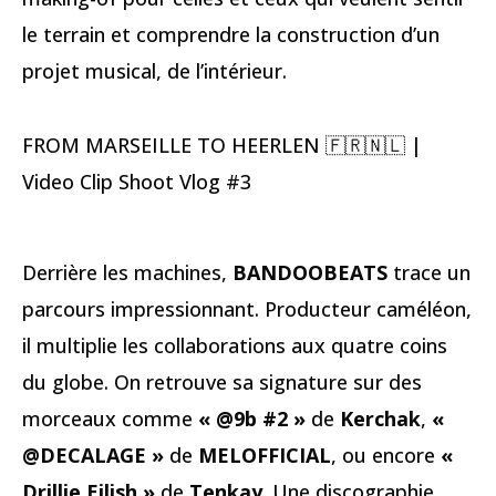
le terrain et comprendre la construction d’un
projet musical, de l’intérieur.
FROM MARSEILLE TO HEERLEN 🇫🇷🇳🇱 |
Video Clip Shoot Vlog #3
Derrière les machines,
BANDOOBEATS
trace un
parcours impressionnant. Producteur caméléon,
il multiplie les collaborations aux quatre coins
du globe. On retrouve sa signature sur des
morceaux comme
« @9b #2 »
de
Kerchak
,
«
@DECALAGE »
de
MELOFFICIAL
, ou encore
«
Drillie Eilish »
de
Tenkay
. Une discographie