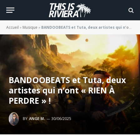
Accueil
»
Musique
»
BANDOOBEATS et Tuta, deux artistes qui n’ont « RIEN À PERDRE » !
BANDOOBEATS et Tuta, deux
artistes qui n’ont « RIEN À
PERDRE » !
BY
ANGE M.
30/06/2025