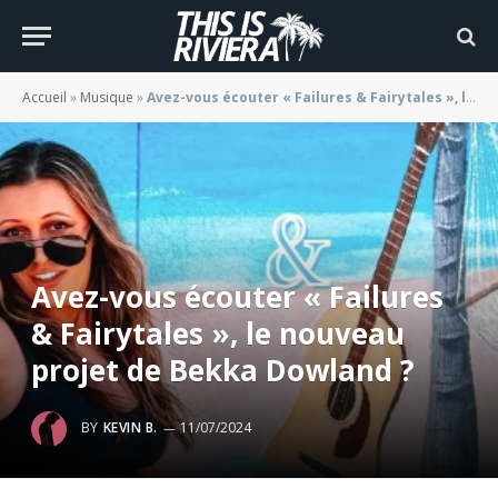
Accueil
»
Musique
»
Avez-vous écouter « Failures & Fairytales », le nouveau projet de Bekka Dowland ?
Avez-vous écouter « Failures
& Fairytales », le nouveau
projet de Bekka Dowland ?
BY
KEVIN B.
11/07/2024