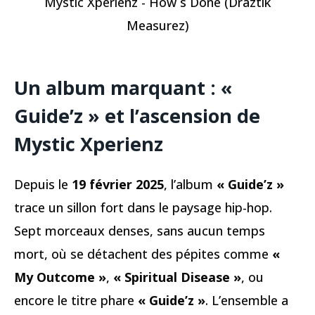
Mystic Xperienz - How´s Done (Draztik
Measurez)
Un album marquant : «
Guide’z » et l’ascension de
Mystic Xperienz
Depuis le
19 février 2025
, l’album
« Guide’z »
trace un sillon fort dans le paysage hip-hop.
Sept morceaux denses, sans aucun temps
mort, où se détachent des pépites comme
«
My Outcome »
,
« Spiritual Disease »
, ou
encore le titre phare
« Guide’z »
. L’ensemble a