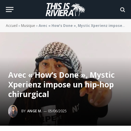
Accueil
»
Musique
»
Avec « How’s Done », Mystic Xperienz impose un hip-hop chirurgical
Avec « How’s Done », Mystic
Xperienz impose un hip-hop
chirurgical
BY
ANGE M.
05/06/2025