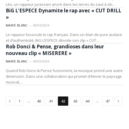
ARTISTES
Léo, un rappeur jurassien ancré dans les terres du saut à ski…
BiG L’ESPECE Dynamite le rap avec « CUT DRILL
»
MARIE BLANC
08/03/2024
Le rappeur bouscule le rap français. Dans un élan de pure audace
ARTISTES
et d’authenticité, BiG L’ESPECE dévoile son clip « CUT…
Rob Donci & Pense, grandioses dans leur
nouveau clip « MISERERE »
MARIE BLANC
08/03/2024
Quand Rob Donci & Pense fusionnent, la musique prend une autre
dimension. Dans une collaboration qui promet d’élever le paysage
musical,…
Précédent
Suiva
…
…
1
40
41
42
43
44
47