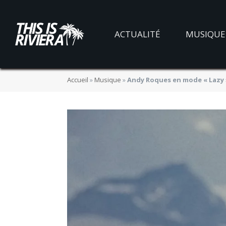
ACTUALITÉ
MUSIQUE
Accueil
»
Musique
»
Andy Roques en mode « Lazy 