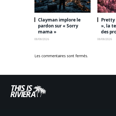
Clayman implore le
Pretty
pardon sur « Sorry
», la 
mama »
des pr
08/08/2026
08/08/2026
Les commentaires sont fermés.