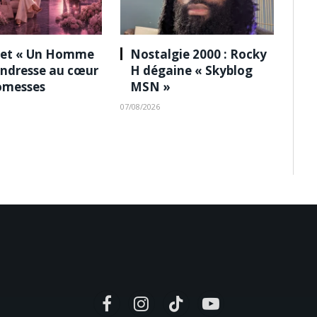
 et « Un Homme
Nostalgie 2000 : Rocky
tendresse au cœur
H dégaine « Skyblog
omesses
MSN »
07/08/2026
Facebook
Instagram
TikTok
YouTube