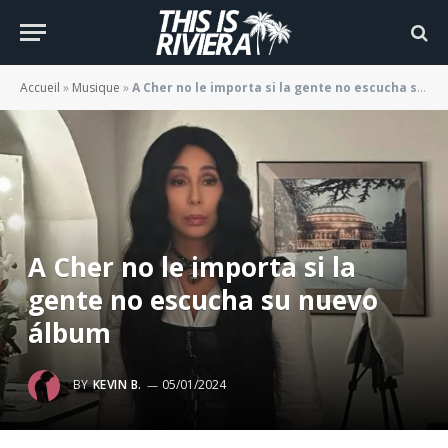
Accueil
»
Musique
»
A Cher no le importa si la gente no escucha su nuevo álbum
A Cher no le importa si la
gente no escucha su nuevo
álbum
BY
KEVIN B.
05/01/2024