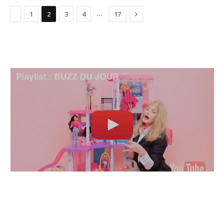
Précédent
Suivant
…
1
2
3
4
17
TOP ARTISTES ⬆ /