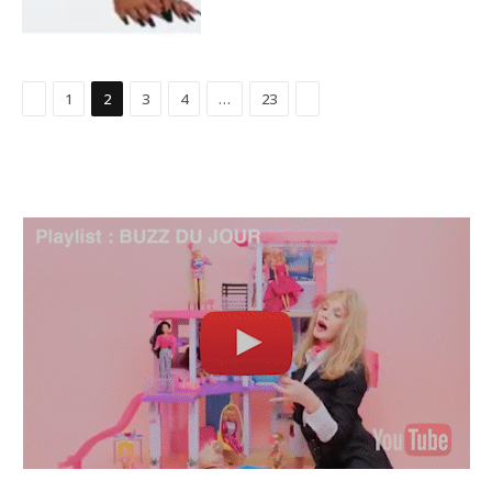
Précédent
Suivant
1
2
3
4
…
23