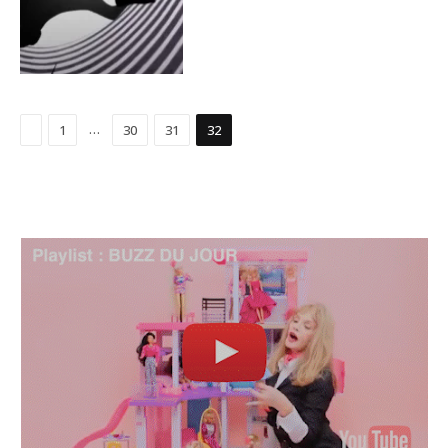
Précédent
…
1
30
31
32