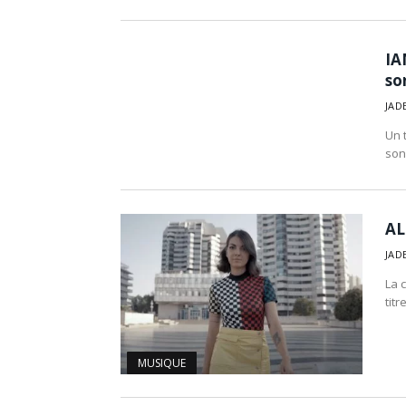
IA
so
JAD
Un t
son
AL
JAD
La 
tit
MUSIQUE