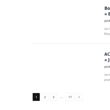
Bo
« 
JAD
Un 
Boyy
AC
« 
JAD
Un 
jour
Suivant
…
1
2
3
17