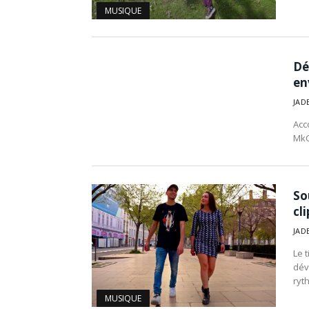
MUSIQUE
Dé
en
JAD
Acc
MkC
So
cli
JAD
Le t
dévo
ryt
MUSIQUE