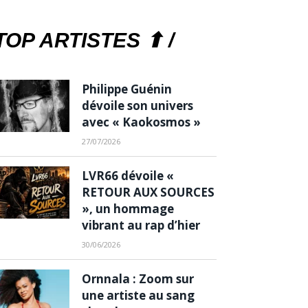
TOP ARTISTES ⬆ /
Philippe Guénin
dévoile son univers
avec « Kaokosmos »
27/07/2026
LVR66 dévoile «
RETOUR AUX SOURCES
», un hommage
vibrant au rap d’hier
30/06/2026
Ornnala : Zoom sur
une artiste au sang