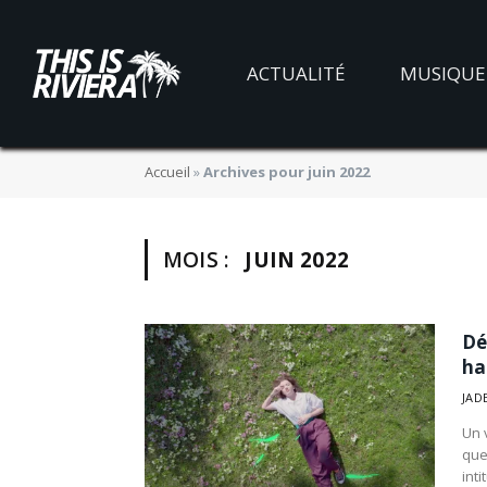
ACTUALITÉ
MUSIQUE
Accueil
»
Archives pour juin 2022
MOIS :
JUIN 2022
Dé
ha
JAD
Un 
que
inti