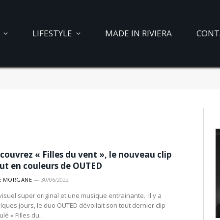
LIFESTYLE
MADE IN RIVIERA
CONT
couvrez « Filles du vent », le nouveau clip
ut en couleurs de OUTED
E MORGANE
30/06/2022
visuel super original et une musique entrainante. Il y a
lques jours, le duo OUTED dévoilait son tout dernier clip
tulé « Filles du…