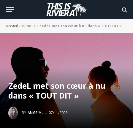
Accueil
»
Musique
»
ZedeL met son cœur à nu dans « TOUT DIT »
ZedeL met son cœur à nu
dans « TOUT DIT »
BY
ANGE M.
07/11/2025