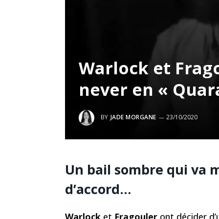
Warlock et Fra
never en « Quar
BY
JADE MORGANE
23/10/2020
Un bail sombre qui va 
d’accord…
Warlock
et
Fragouler
ont décider d’