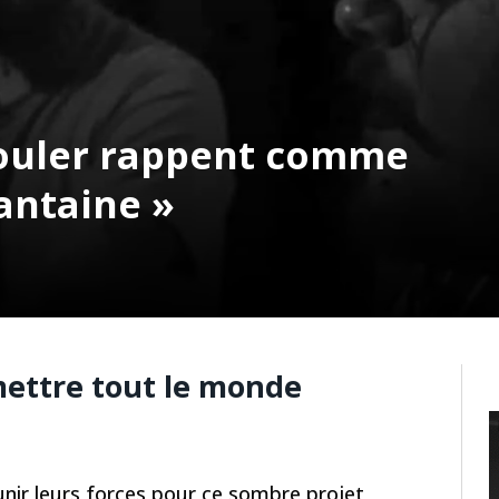
gouler rappent comme
antaine »
mettre tout le monde
unir leurs forces pour ce sombre projet