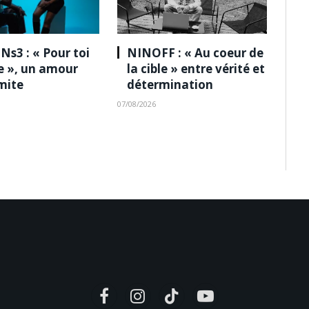
Ns3 : « Pour toi
NINOFF : « Au coeur de
le », un amour
la cible » entre vérité et
imite
détermination
07/08/2026
Facebook
Instagram
TikTok
YouTube