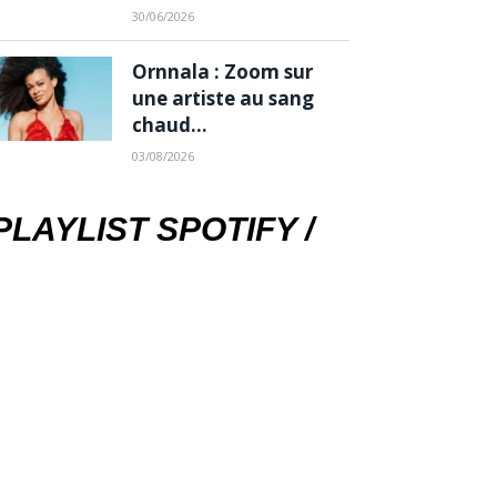
30/06/2026
Ornnala : Zoom sur
une artiste au sang
chaud…
03/08/2026
PLAYLIST SPOTIFY /