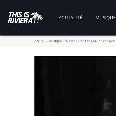
ACTUALITÉ
MUSIQUE
Accueil
»
Musique
»
Warlock et Fragouler rappen