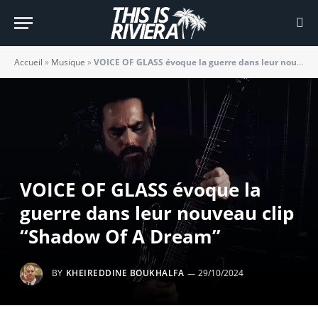
Accueil
»
Musique
»
VOICE OF GLASS évoque la guerre dans leur nouveau clip “Shadow Of A Dream”
VOICE OF GLASS évoque la
guerre dans leur nouveau clip
“Shadow Of A Dream”
BY
KHEIREDDINE BOUKHALFA
29/10/2024