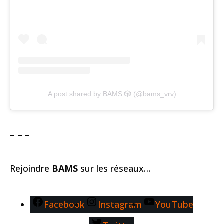
A post shared by BAMS 🎲 (@bams_vrv)
– – –
Rejoindre
BAMS
sur les réseaux…
Facebook
Instagram
YouTube