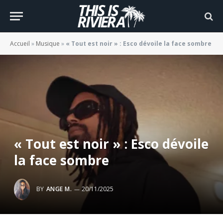
Accueil
»
Musique
»
« Tout est noir » : Esco dévoile la face sombre
« Tout est noir » : Esco dévoile
la face sombre
BY
ANGE M.
20/11/2025