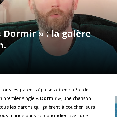
 Dormir » : la galère
n.
e tous les parents épuisés et en quête de
n premier single
« Dormir »
, une chanson
tous les darons qui galèrent à coucher leurs
ous plonge dans son quotidien avec une