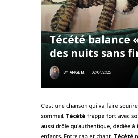
Técété balance «
des nuits sans fi
BY
ANGE M.
02/04/2025
C’est une chanson qui va faire sourir
sommeil.
Técété
frappe fort avec so
aussi drôle qu’authentique, dédiée à 
enfants. Entre rap et chant,
Técété
n