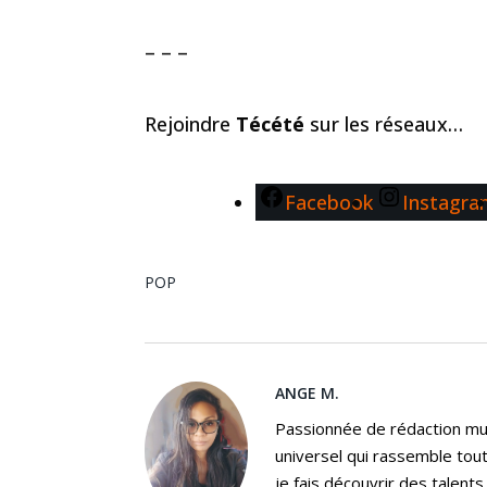
– – –
Rejoindre
Técété
sur les réseaux…
Facebook
Instagr
POP
ANGE M.
Passionnée de rédaction mus
universel qui rassemble tout
je fais découvrir des talent