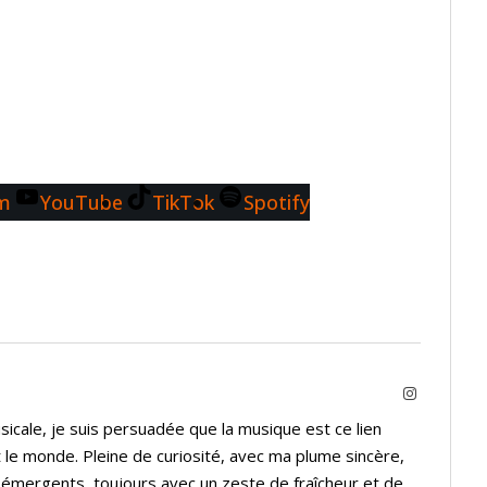
am
YouTube
TikTok
Spotify
Instagram
icale, je suis persuadée que la musique est ce lien
 le monde. Pleine de curiosité, avec ma plume sincère,
s émergents, toujours avec un zeste de fraîcheur et de