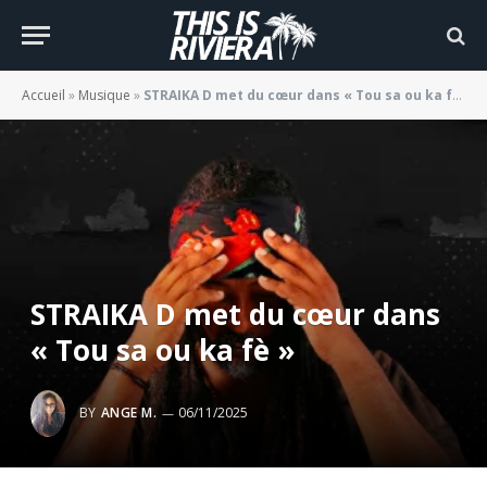
Accueil
»
Musique
»
STRAIKA D met du cœur dans « Tou sa ou ka fè »
STRAIKA D met du cœur dans
« Tou sa ou ka fè »
BY
ANGE M.
06/11/2025